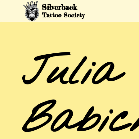
Silverback
Tattoo Society
Julia
Babic