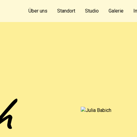
Über uns
Standort
Studio
Galerie
I
h